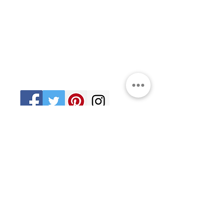
Ciudad de México
06470
Supremo Consejo
Calle Lucerna 56, Cuauhtémoc
Ciudad de México
06600
artemasonico@gmail.com
(+52
1) 55 3245 0783