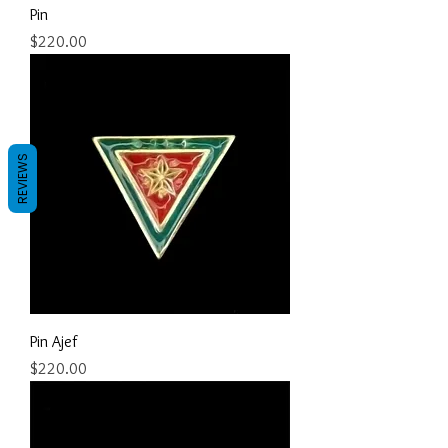
Pin
Precio
$220.00
REVIEWS
Pin Ajef
Precio
$220.00