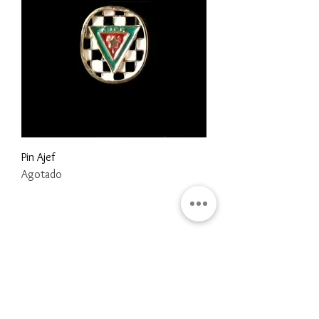
Pin Ajef
Agotado
Gran Logia del Valle de México
Sadi Carnot 75, Cuauhtémoc
Ciudad de México
06470
Supremo Consejo
Calle Lucerna 56, Cuauhtémoc