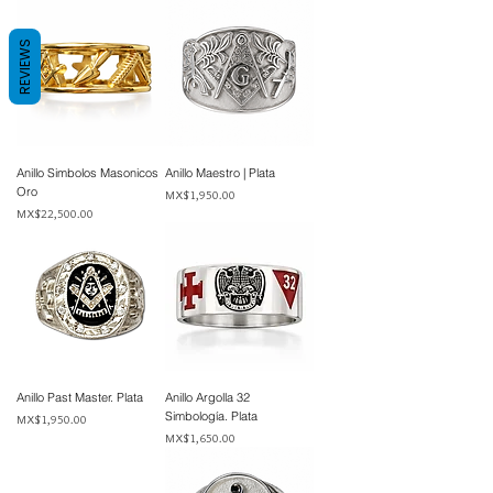
REVIEWS
Anillo Simbolos Masonicos
Anillo Maestro | Plata
Oro
Price
MX$1,950.00
Price
MX$22,500.00
Anillo Past Master. Plata
Anillo Argolla 32
Simbología. Plata
Price
MX$1,950.00
Price
MX$1,650.00