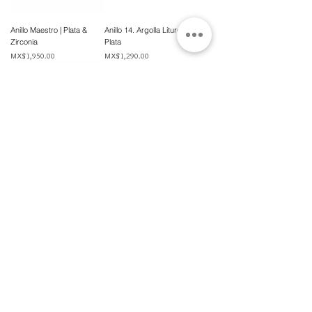
Anillo Maestro | Plata &
Anillo 14. Argolla Liturgica.
Zirconia
Plata
Price
Price
MX$1,950.00
MX$1,290.00
Anillo Past Master. Plata
Price
MX$1,290.00
Gran Logia del Valle de México
Sadi Carnot 75, Cuauhtémoc
Ciudad de México
06470
Supremo Consejo