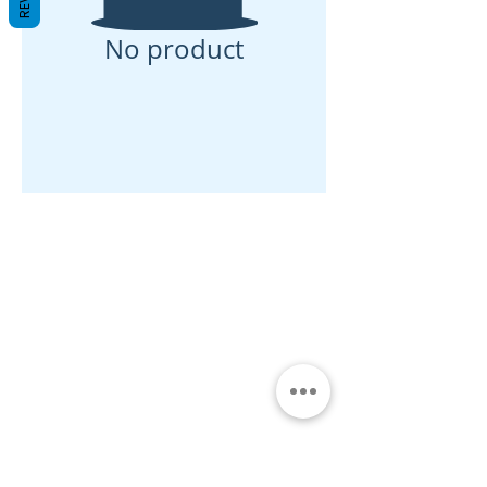
No product
Gran Logia del Valle de México
Sadi Carnot 75, Cuauhtémoc
Ciudad de México
06470
Supremo Consejo
Calle Lucerna 56, Cuauhtémoc
Ciudad de México
06600