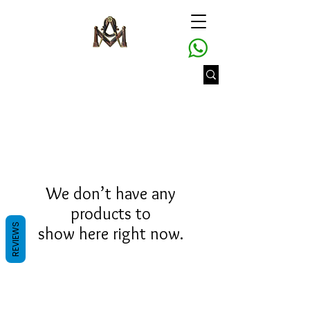
We don’t have any
products to
REVIEWS
show here right now.
Gran Logia del Valle de México
Sadi Carnot 75, Cuauhtémoc