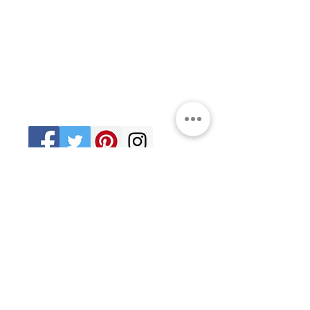
Ciudad de México
06470
Supremo Consejo
Calle Lucerna 56, Cuauhtémoc
Ciudad de México
06600
artemasonico@gmail.com
(+52
1) 55 3245 0783