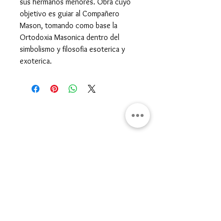
sus hermanos menores. Obra cuyo
objetivo es guiar al Compañero
Mason, tomando como base la
Ortodoxia Masonica dentro del
simbolismo y filosofia esoterica y
exoterica.
Gran Logia del Valle de México
Sadi Carnot 75, Cuauhtémoc
Ciudad de México
06470
Supremo Consejo
Calle Lucerna 56, Cuauhtémoc
Ciudad de México
06600