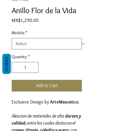
Anillo Flor de la Vida
Price
MX$1,290.00
Medida
*
Quantity
*
REVIEWS
Add to Cart
Exclusive Design by
ArteMasonico.
Aleacion de materiales de alta
dureza y
calidad
, entre los cuales destacan el
cromo, titanio, cobalto y acero,
con