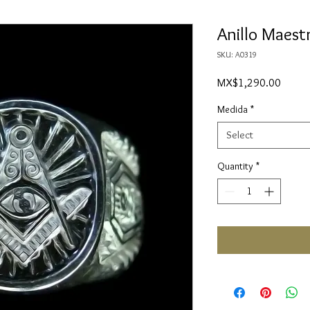
Anillo Maest
SKU: A0319
Price
MX$1,290.00
Medida
*
Select
Quantity
*