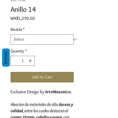
Anillo 14
Price
MX$1,290.00
Medida
*
Quantity
*
REVIEWS
Add to Cart
Exclusive Design by
ArteMasonico.
Aleacion de materiales de alta
dureza y
calidad
, entre los cuales destacan el
cromo, titanio, cobalto y acero,
con