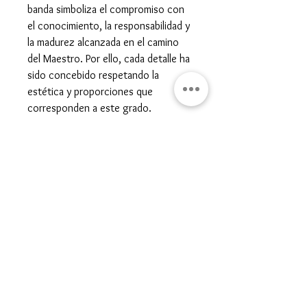
banda simboliza el compromiso con
el conocimiento, la responsabilidad y
la madurez alcanzada en el camino
del Maestro. Por ello, cada detalle ha
sido concebido respetando la
estética y proporciones que
corresponden a este grado.
Gran Logia del Valle de México
Sadi Carnot 75, Cuauhtémoc
Ciudad de México
06470
Supremo Consejo
Calle Lucerna 56, Cuauhtémoc
Ciudad de México