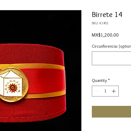
Birrete 14
SKU: K1401
Price
MX$1,200.00
Circunferencia: (option
Quantity
*