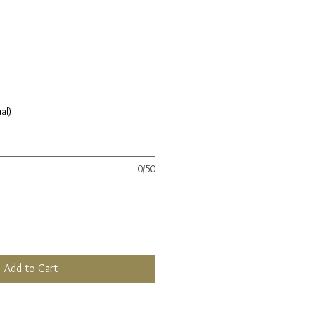
al)
0/50
Add to Cart