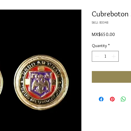
Cubreboton
SKU: B3348
Price
MX$650.00
Quantity
*