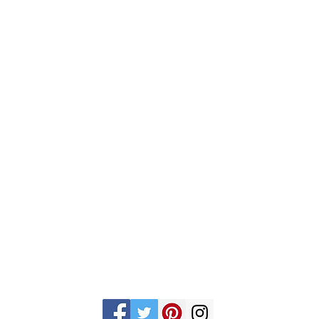
Gran Logia del Valle de México
Supremo Cons
Sadi Carnot 75, Cuauhtémoc
Calle Lucerna 56, C
Ciudad de México
Ciudad de Méx
06470
06600
artemasonico@gmail.com
(+52 1) 55 3245 0783