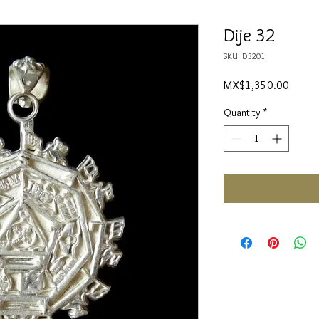
Dije 32
SKU: D3201
Price
MX$1,350.00
Quantity
*