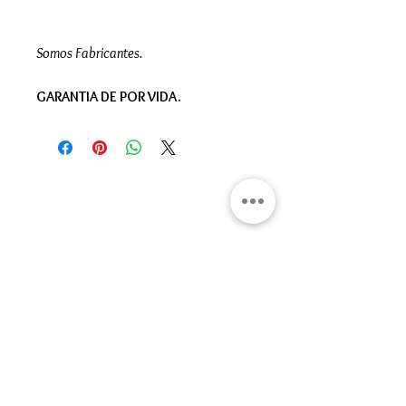
Somos Fabricantes.
GARANTIA DE POR VIDA.
Gran Logia del Valle de México
Sadi Carnot 75, Cuauhtémoc
Ciudad de México
06470
Supremo Consejo
Calle Lucerna 56, Cuauhtémoc
Ciudad de México
06600