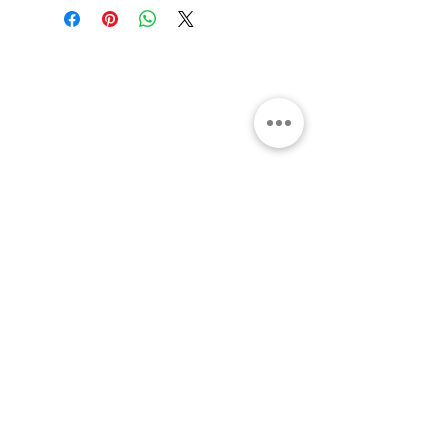
Gran Logia del Valle de México
Sadi Carnot 75, Cuauhtémoc
Ciudad de México
06470
Supremo Consejo
Calle Lucerna 56, Cuauhtémoc
Ciudad de México
06600
artemasonico@gmail.com
(+52
1) 55 3245 0783