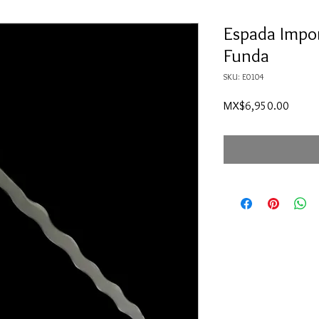
Espada Impo
Funda
SKU: E0104
Price
MX$6,950.00