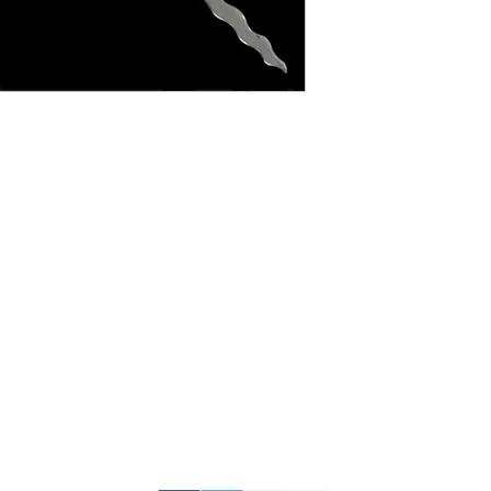
Gran Logia del Valle de México
Supremo Cons
Sadi Carnot 75, Cuauhtémoc
Calle Lucerna 56, C
Ciudad de México
Ciudad de Méx
06470
06600
artemasonico@gmail.com
(+52 1) 55 3245 0783