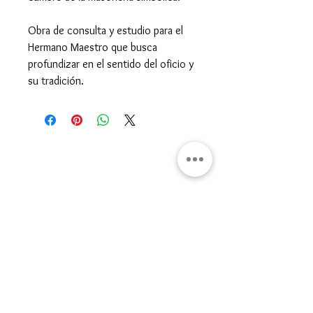
Obra de consulta y estudio para el
Hermano Maestro que busca
profundizar en el sentido del oficio y
su tradición.
Gran Logia del Valle de México
Sadi Carnot 75, Cuauhtémoc
Ciudad de México
06470
Supremo Consejo
Calle Lucerna 56, Cuauhtémoc
Ciudad de México
06600