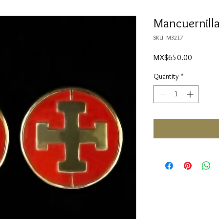
Mancuernill
SKU: M3217
Price
MX$650.00
Quantity
*