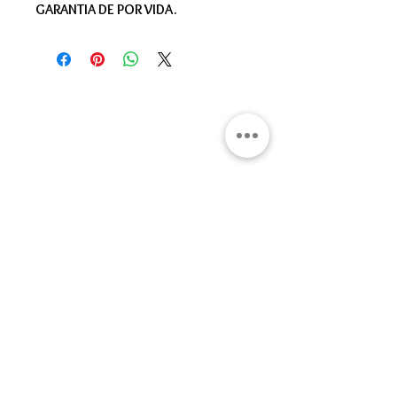
GARANTIA DE POR VIDA.
Gran Logia del Valle de México
Sadi Carnot 75, Cuauhtémoc
Ciudad de México
06470
Supremo Consejo
Calle Lucerna 56, Cuauhtémoc
Ciudad de México
06600
artemasonico@gmail.com
(+52
1) 55 3245 0783