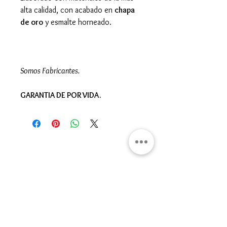
alta calidad, con acabado en
chapa
de oro
y esmalte horneado.
Somos Fabricantes.
GARANTIA DE POR VIDA.
Gran Logia del Valle de México
Sadi Carnot 75, Cuauhtémoc
Ciudad de México
06470
Supremo Consejo
Calle Lucerna 56, Cuauhtémoc