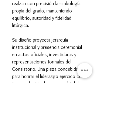
realzan con precisión la simbología
propia del grado, manteniendo
equilibrio, autoridad y fidelidad
litúrgica.
Su diseño proyecta jerarquía
institucional y presencia ceremonial
en actos oficiales, investiduras y
representaciones formales del
Consistorio. Una pieza concebida
para honrar el liderazgo ejercido con
firmeza doctrinal y responsabilidad
administrativa.
Gran Logia del Valle de México
Sadi Carnot 75, Cuauhtémoc