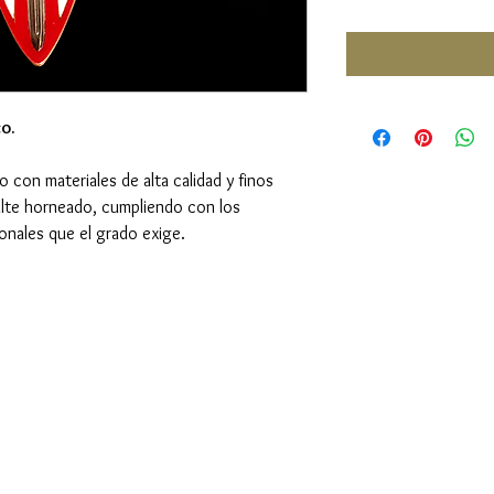
o.
o con materiales de alta calidad y finos
lte horneado, cumpliendo con los
ionales que el grado exige.
Gran Logia del Valle de México
Supremo Cons
Sadi Carnot 75, Cuauhtémoc
Calle Lucerna 56, C
Ciudad de México
Ciudad de Méx