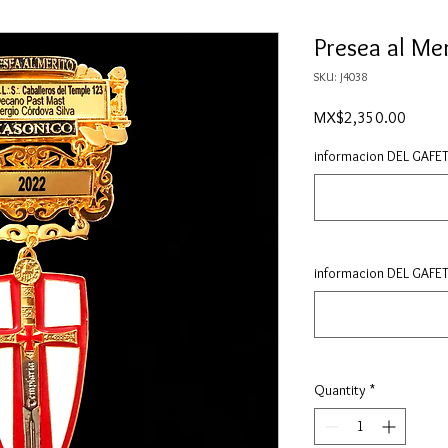
Presea al Me
SKU: J4038
Price
MX$2,350.00
informacion DEL GAFETE
informacion DEL GAFE
Quantity
*