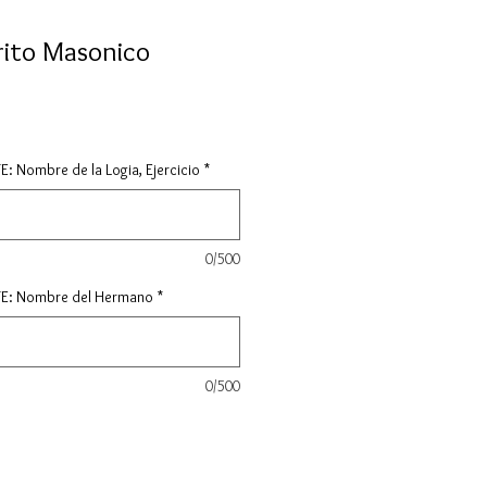
rito Masonico
: Nombre de la Logia, Ejercicio
*
0/500
TE: Nombre del Hermano
*
0/500