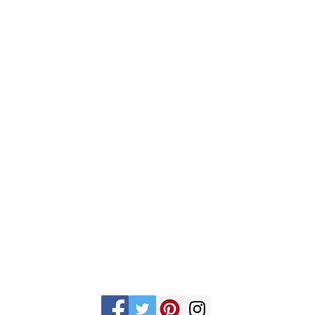
Gran Logia del Valle de México
Supremo Cons
Sadi Carnot 75, Cuauhtémoc
Calle Lucerna 56, C
Ciudad de México
Ciudad de Méx
06470
06600
artemasonico@gmail.com
(+52 1) 55 3245 0783