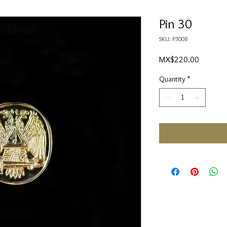
Pin 30
SKU: P3008
Price
MX$220.00
Quantity
*