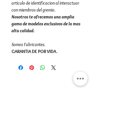
articulo de identificacion al interactuar
con miembros del gremio.
Nosotros te ofrecemos una amplia
gama de modelos exclusivos de la mas
alta calidad.
Somos Fabricantes.
GARANTIA DE POR VIDA.
Gran Logia del Valle de México
Sadi Carnot 75, Cuauhtémoc
Ciudad de México
06470
Supremo Consejo
Calle Lucerna 56, Cuauhtémoc