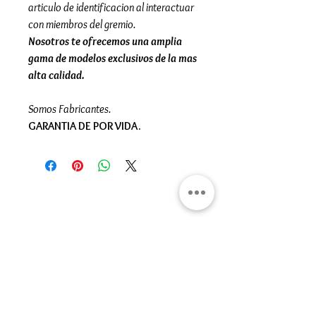
articulo de identificacion al interactuar
con miembros del gremio.
Nosotros te ofrecemos una amplia
gama de modelos exclusivos de la mas
alta calidad.
Somos Fabricantes.
GARANTIA DE POR VIDA.
Gran Logia del Valle de México
Sadi Carnot 75, Cuauhtémoc
Ciudad de México
06470
Supremo Consejo
Calle Lucerna 56, Cuauhtémoc