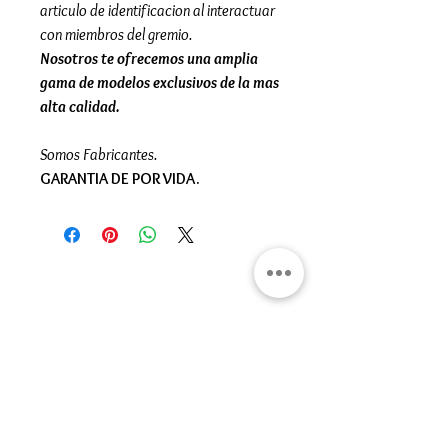
articulo de identificacion al interactuar
con miembros del gremio.
Nosotros te ofrecemos una amplia
gama de modelos exclusivos de la mas
alta calidad.
Somos Fabricantes.
GARANTIA DE POR VIDA.
Gran Logia del Valle de México
Sadi Carnot 75, Cuauhtémoc
Ciudad de México
06470
Supremo Consejo
Calle Lucerna 56, Cuauhtémoc