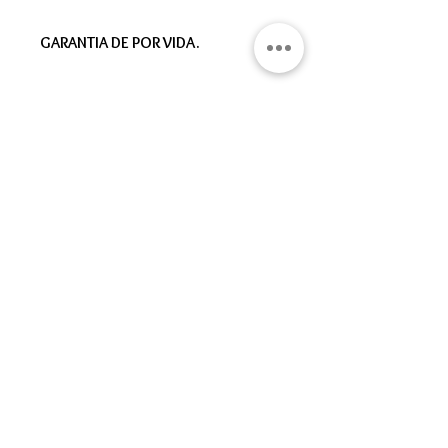
GARANTIA DE POR VIDA.
Gran Logia del Valle de México
Sadi Carnot 75, Cuauhtémoc
Ciudad de México
06470
Supremo Consejo
Calle Lucerna 56, Cuauhtémoc
Ciudad de México
06600