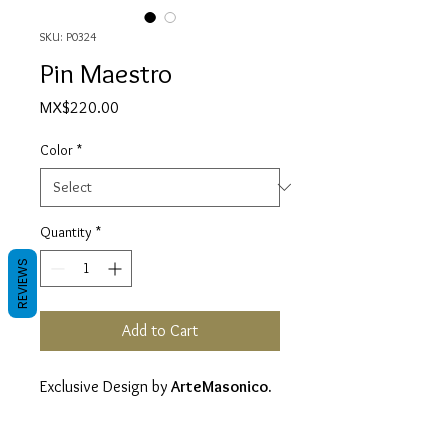
SKU: P0324
Pin Maestro
Price
MX$220.00
Color
*
Quantity
*
REVIEWS
Add to Cart
Exclusive Design by
ArteMasonico.