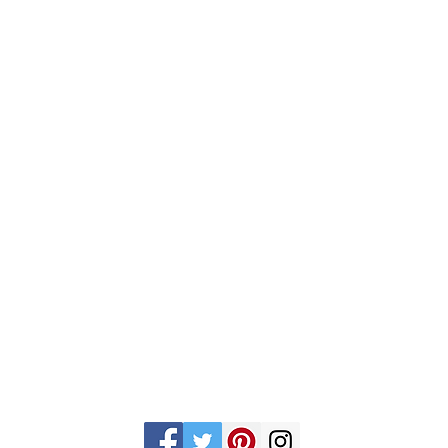
Gran Logia del Valle de México
Supremo Cons
Sadi Carnot 75, Cuauhtémoc
Calle Lucerna 56, C
Ciudad de México
Ciudad de Méx
06470
06600
artemasonico@gmail.com
(+52 1) 55 3245 0783