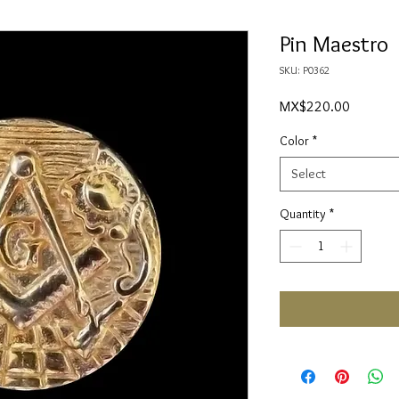
Pin Maestro
SKU: P0362
Price
MX$220.00
Color
*
Select
Quantity
*