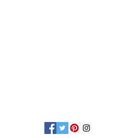
Gran Logia del Valle de México
Supremo Cons
Sadi Carnot 75, Cuauhtémoc
Calle Lucerna 56, C
Ciudad de México
Ciudad de Méx
06470
06600
artemasonico@gmail.com
(+52 1) 55 3245 0783