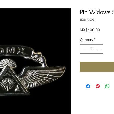
Pin Widows 
SKU: P1002
Price
MX$400.00
Quantity
*