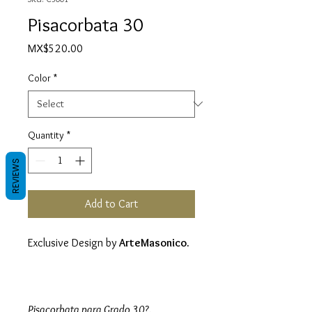
Pisacorbata 30
Price
MX$520.00
Color
*
Quantity
*
REVIEWS
Add to Cart
Exclusive Design by
ArteMasonico.
Pisacorbata para Grado 30?.