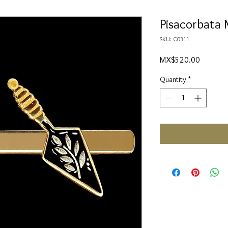
Pisacorbata 
SKU: C0311
Price
MX$520.00
Quantity
*