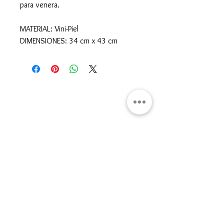
para venera.
MATERIAL: Vini-Piel
DIMENSIONES: 34 cm x 43 cm
Gran Logia del Valle de México
Sadi Carnot 75, Cuauhtémoc
Ciudad de México
06470
Supremo Consejo
Calle Lucerna 56, Cuauhtémoc
Ciudad de México
06600