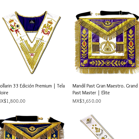
Quick View
Quick View
ollarin 33 Edición Premium | Tela
Mandil Past Gran Maestro. Grand
oire
Past Master | Elite
rice
Price
X$1,800.00
MX$3,650.00