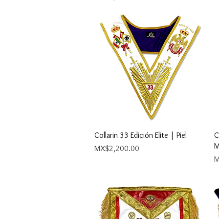
Quick View
Collarin 33 Edición Elite | Piel
C
M
Price
MX$2,200.00
P
M