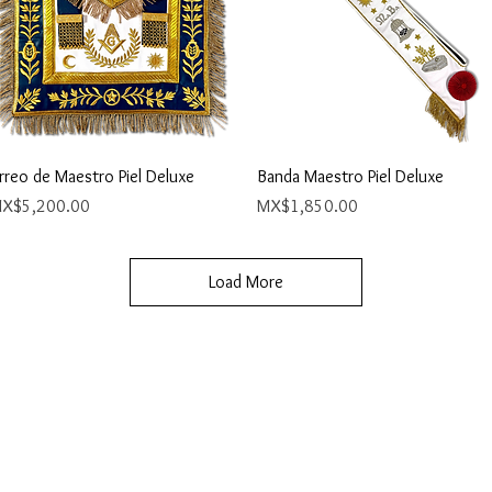
Quick View
Quick View
rreo de Maestro Piel Deluxe
Banda Maestro Piel Deluxe
rice
Price
X$5,200.00
MX$1,850.00
Load More
Gran Logia del Valle de México
Supremo Cons
Sadi Carnot 75, Cuauhtémoc
Calle Lucerna 56, C
Ciudad de México
Ciudad de Méx
06470
06600