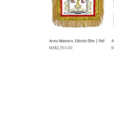
Quick View
Arreo Maestro. Edición Elite | Piel
A
Price
P
MX$2,950.00
M