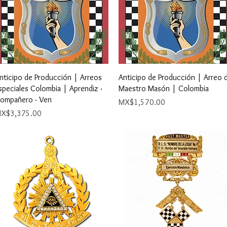
Quick View
Quick View
nticipo de Producción | Arreos
Anticipo de Producción | Arreo 
speciales Colombia | Aprendiz ·
Maestro Masón | Colombia
ompañero · Ven
Price
MX$1,570.00
rice
X$3,375.00