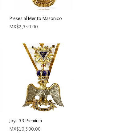
Quick View
Presea al Merito Masonico
Price
MX$2,350.00
Quick View
Joya 33 Premium
Price
MX$10,500.00