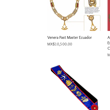
Quick View
Venera Past Master Ecuador
A
E
Price
MX$10,500.00
C
P
M