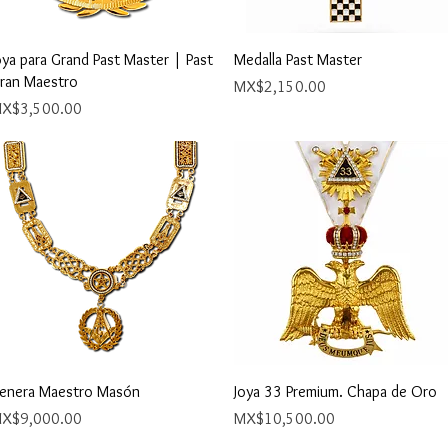
Quick View
Quick View
oya para Grand Past Master | Past
Medalla Past Master
ran Maestro
Price
MX$2,150.00
rice
X$3,500.00
Quick View
Quick View
enera Maestro Masón
Joya 33 Premium. Chapa de Oro
rice
Price
X$9,000.00
MX$10,500.00