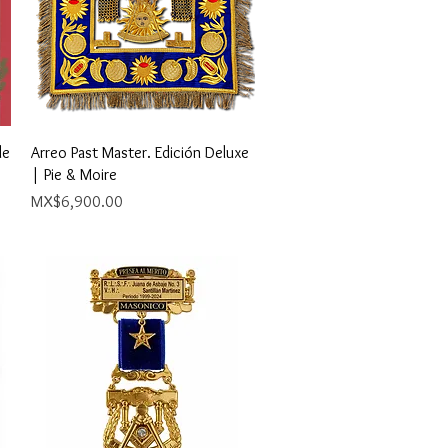
Quick View
de
Arreo Past Master. Edición Deluxe
| Pie & Moire
Price
MX$6,900.00