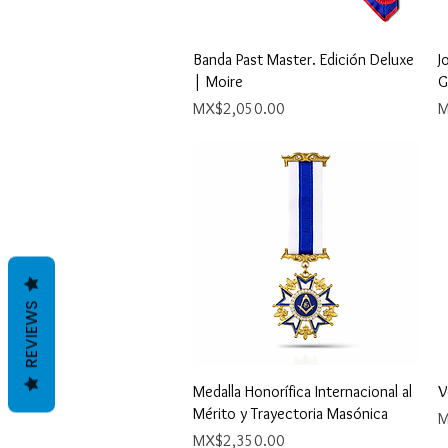
Quick View
Banda Past Master. Edición Deluxe
J
| Moire
G
Price
P
MX$2,050.00
M
REVIEWS
Quick View
Medalla Honorífica Internacional al
V
Mérito y Trayectoria Masónica
P
M
Price
MX$2,350.00