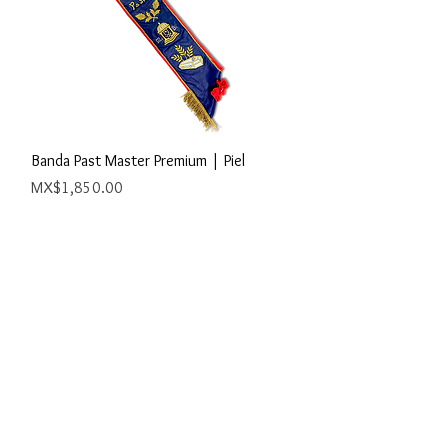
Quick View
Banda Past Master Premium | Piel
Price
MX$1,850.00
ejo
uauhtémoc
ico