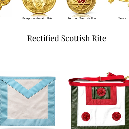
Memphis-Misraïm Rite
Rectified Scottish Rite
Mexican 
Rectified Scottish Rite