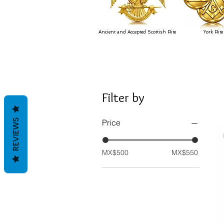
Ancient and Accepted Scottish Rite
York Rite
Filter by
REVIEWS
Price
MX$500
MX$550