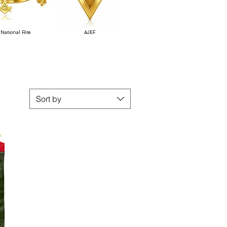
National Rite
AJEF
Sort by