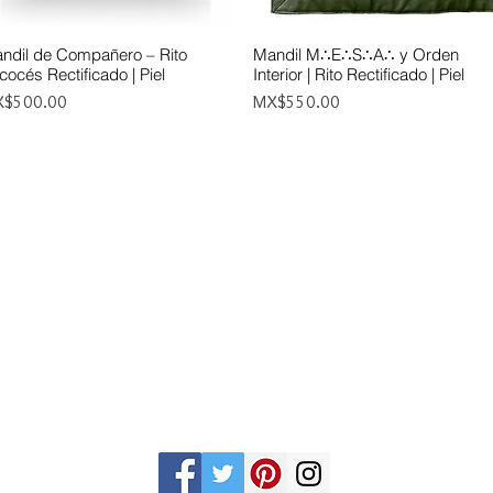
ndil de Compañero – Rito
Mandil M∴E∴S∴A∴ y Orden
Quick View
Quick View
cocés Rectificado | Piel
Interior | Rito Rectificado | Piel
ce
Price
$500.00
MX$550.00
Gran Logia del Valle de México
Supremo Cons
Sadi Carnot 75, Cuauhtémoc
Calle Lucerna 56, C
Ciudad de México
Ciudad de Méx
06470
06600
artemasonico@gmail.com
(+52 1) 55 3245 0783