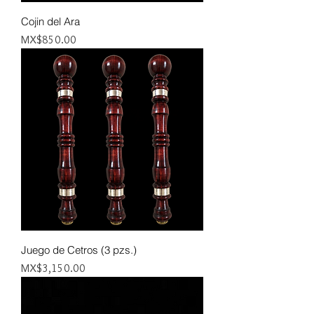
Cojin del Ara
Price
MX$850.00
Juego de Cetros (3 pzs.)
Price
MX$3,150.00