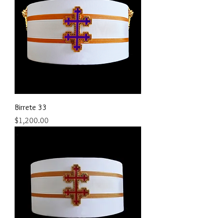
Birrete 33
Precio
$1,200.00