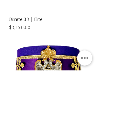
Birrete 33 | Elite
Precio
$3,150.00
Birrete 33 | Elite
Precio
$3,150.00