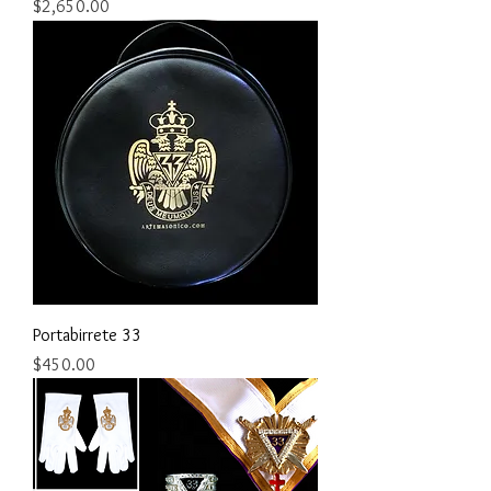
Precio
$2,650.00
Portabirrete 33
Precio
$450.00