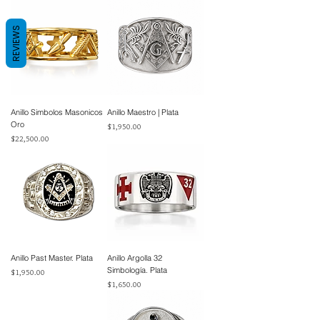
REVIEWS
Anillo Simbolos Masonicos
Anillo Maestro | Plata
Oro
Precio
$1,950.00
Precio
$22,500.00
Anillo Past Master. Plata
Anillo Argolla 32
Simbología. Plata
Precio
$1,950.00
Precio
$1,650.00