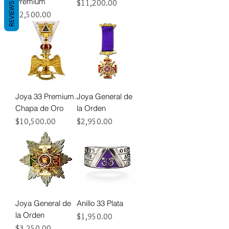
Premium
Precio
$11,200.00
REVIEWS
Precio
$2,500.00
Joya 33 Premium.
Joya General de
Chapa de Oro
la Orden
Precio
Precio
$10,500.00
$2,950.00
Joya General de
Anillo 33 Plata
la Orden
Precio
$1,950.00
Precio
$3,250.00