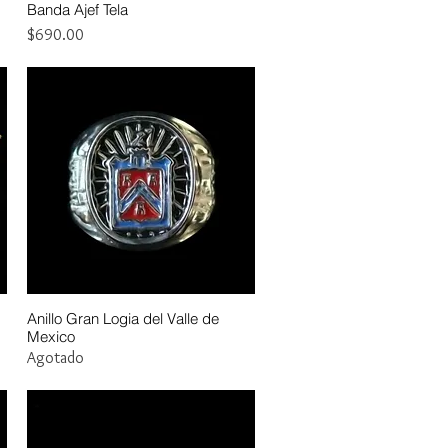
Banda Ajef Tela
Vista rápida
Precio
$690.00
Anillo Gran Logia del Valle de
Vista rápida
Mexico
Agotado