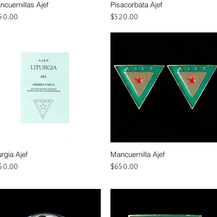
ncuernillas Ajef
Pisacorbata Ajef
Vista rápida
Vista rápida
cio
Precio
50.00
$520.00
urgia Ajef
Mancuernilla Ajef
Vista rápida
Vista rápida
cio
Precio
50.00
$650.00