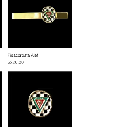
Pisacorbata Ajef
Vista rápida
Precio
$520.00