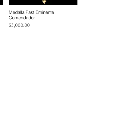
Medalla Past Eminente
Vista rápida
Comendador
Precio
$3,000.00
ejo
uauhtémoc
ico