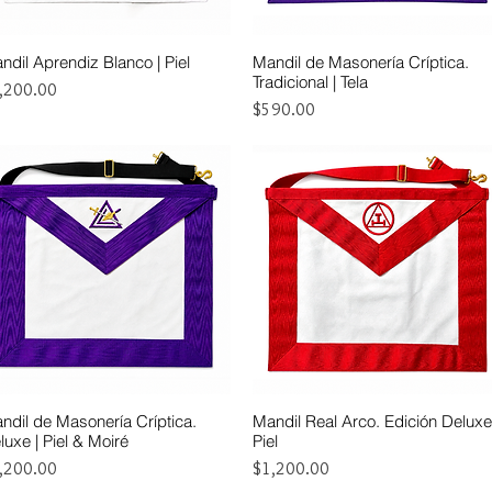
ndil Aprendiz Blanco | Piel
Mandil de Masonería Críptica.
Vista rápida
Vista rápida
Tradicional | Tela
ecio
,200.00
Precio
$590.00
ndil de Masonería Críptica.
Mandil Real Arco. Edición Deluxe
Vista rápida
Vista rápida
luxe | Piel & Moiré
Piel
ecio
Precio
,200.00
$1,200.00