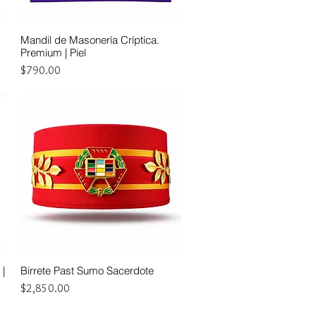
Mandil de Masonería Críptica.
Vista rápida
Premium | Piel
Precio
$790.00
 |
Birrete Past Sumo Sacerdote
Vista rápida
Precio
$2,850.00