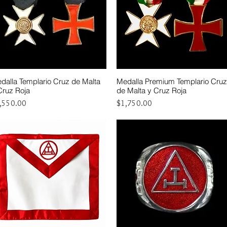
dalla Templario Cruz de Malta
Medalla Premium Templario Cruz
Vista rápida
Vista rápida
Cruz Roja
de Malta y Cruz Roja
ecio
Precio
,550.00
$1,750.00