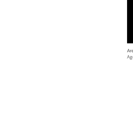
Ar
Ag