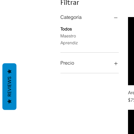
Filtrar
Categoría
Todos
Maestro
Aprendiz
Precio
REVIEWS
750 MXN
850 MXN
Ar
Pre
$7