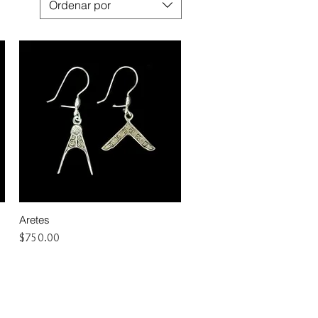
Ordenar por
Aretes
Vista rápida
Precio
$750.00