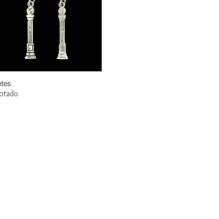
etes
Vista rápida
otado
Gran Logia del Valle de México
Supremo Cons
Sadi Carnot 75, Cuauhtémoc
Calle Lucerna 56, C
Ciudad de México
Ciudad de Méx
06470
06600
artemasonico@gmail.com
(+52 1) 55 3245 0783