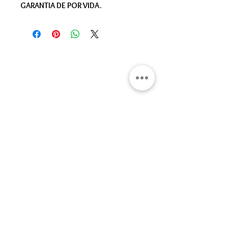
GARANTIA DE POR VIDA.
Gran Logia del Valle de México
Sadi Carnot 75, Cuauhtémoc
Ciudad de México
06470
Supremo Consejo
Calle Lucerna 56, Cuauhtémoc
Ciudad de México
06600
artemasonico@gmail.com
(+52
1) 55 3245 0783