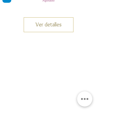
Agotado
Ver detalles
Gran Logia del Valle de México
Sadi Carnot 75, Cuauhtémoc
Ciudad de México
06470
Supremo Consejo
Calle Lucerna 56, Cuauhtémoc
Ciudad de México
06600