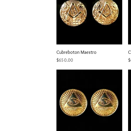
Vista rápida
Cubreboton Maestro
C
Precio
P
$650.00
$