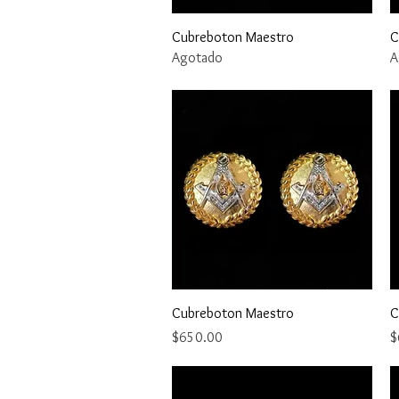
Vista rápida
Cubreboton Maestro
C
Agotado
A
Vista rápida
Cubreboton Maestro
C
Precio
P
$650.00
$