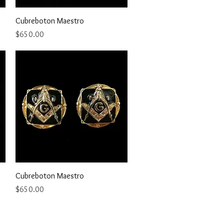
Vista rápida
Cubreboton Maestro
Precio
$650.00
Vista rápida
Cubreboton Maestro
Precio
$650.00