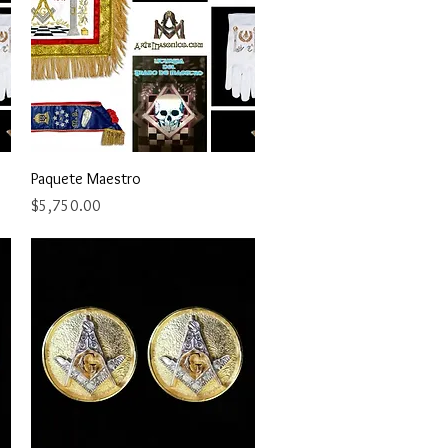
Vista rápida
Paquete Maestro
Precio
$5,750.00