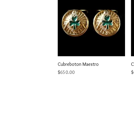
Vista rápida
Cubreboton Maestro
C
Precio
P
$650.00
$