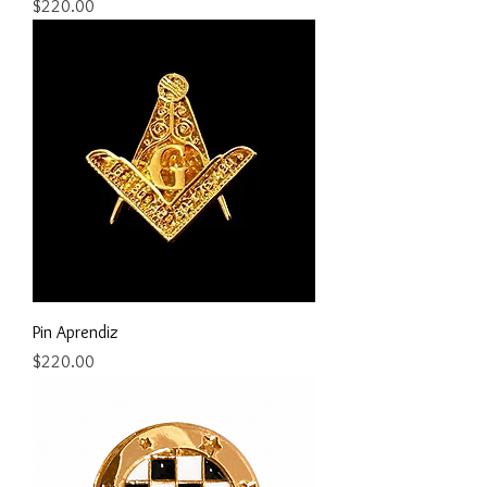
Precio
$220.00
Pin Aprendiz
Precio
$220.00