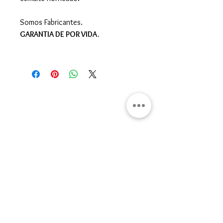
Somos Fabricantes.
GARANTIA DE POR VIDA.
Gran Logia del Valle de México
Sadi Carnot 75, Cuauhtémoc
Ciudad de México
06470
Supremo Consejo
Calle Lucerna 56, Cuauhtémoc
Ciudad de México
06600