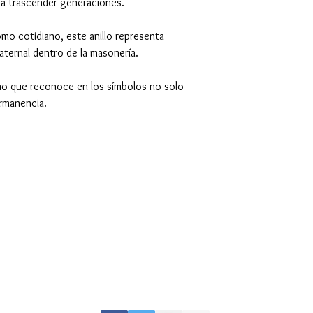
a a trascender generaciones.
omo cotidiano, este anillo representa
aternal dentro de la masonería.
no que reconoce en los símbolos no solo
rmanencia.
Gran Logia del Valle de México
Supremo Cons
Sadi Carnot 75, Cuauhtémoc
Calle Lucerna 56, C
Ciudad de México
Ciudad de Méx
06470
06600
artemasonico@gmail.com
(+52 1) 55 3245 0783