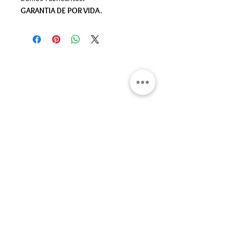
GARANTIA DE POR VIDA.
Gran Logia del Valle de México
Sadi Carnot 75, Cuauhtémoc
Ciudad de México
06470
Supremo Consejo
Calle Lucerna 56, Cuauhtémoc
Ciudad de México
06600
artemasonico@gmail.com
(+52
1) 55 3245 0783