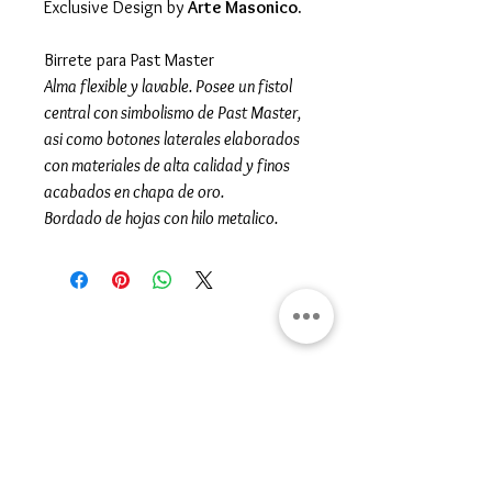
Exclusive Design by
Arte Masonico.
Birrete para Past Master
Alma flexible y lavable. Posee un fistol
central con simbolismo de Past Master,
asi como botones laterales elaborados
con materiales de alta calidad y finos
acabados en chapa de oro.
Bordado de hojas con hilo metalico.
Gran Logia del Valle de México
Sadi Carnot 75, Cuauhtémoc
Ciudad de México
06470
Supremo Consejo
Calle Lucerna 56, Cuauhtémoc