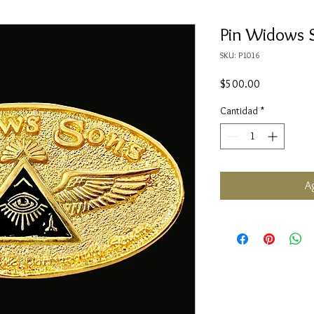
Pin Widows 
SKU: P1016
Precio
$500.00
Cantidad
*
Ag