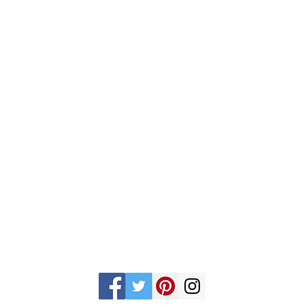
Gran Logia del Valle de México
Supremo Cons
Sadi Carnot 75, Cuauhtémoc
Calle Lucerna 56, C
Ciudad de México
Ciudad de Méx
06470
06600
artemasonico@gmail.com
(+52 1) 55 3245 0783